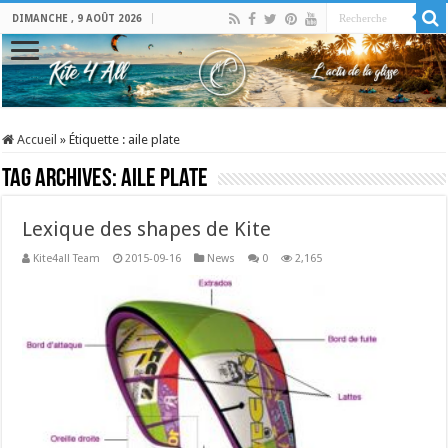
DIMANCHE , 9 AOÛT 2026
Accueil
»
Étiquette :
aile plate
Tag Archives:
aile plate
Lexique des shapes de Kite
Kite4all Team
2015-09-16
News
0
2,165