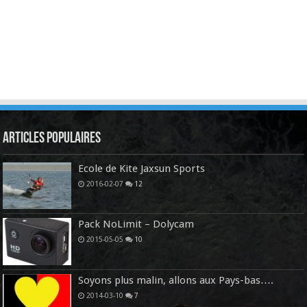
Articles Populaires
Ecole de Kite Jaxsun Sports
2016-02-07
12
Pack NoLimit – Dolycam
2015-05-05
10
Soyons plus malin, allons aux Pays-bas….
2014-03-10
7