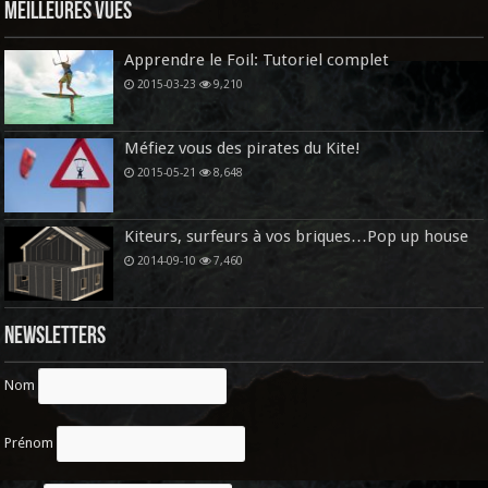
Meilleures vues
Apprendre le Foil: Tutoriel complet
2015-03-23
9,210
Méfiez vous des pirates du Kite!
2015-05-21
8,648
Kiteurs, surfeurs à vos briques…Pop up house
2014-09-10
7,460
Newsletters
Nom
Prénom