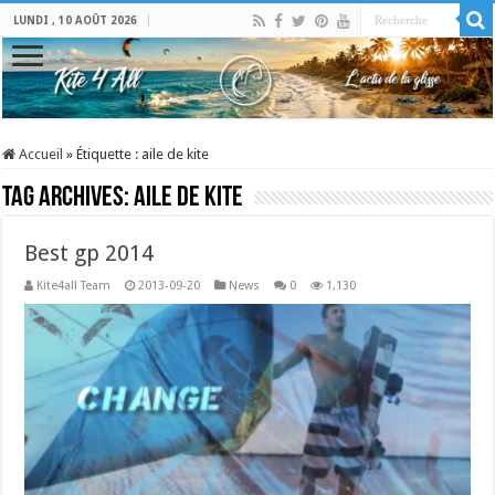
LUNDI , 10 AOÛT 2026
Accueil
»
Étiquette :
aile de kite
Tag Archives:
aile de kite
Best gp 2014
Kite4all Team
2013-09-20
News
0
1,130