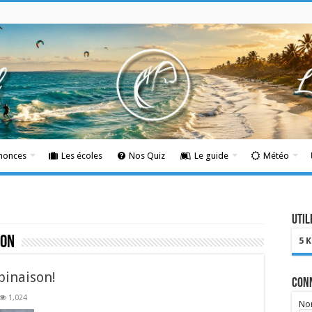
nnonces
Les écoles
Nos Quiz
Le guide
Météo
Util
son
5 
binaison!
Con
1,024
Nom