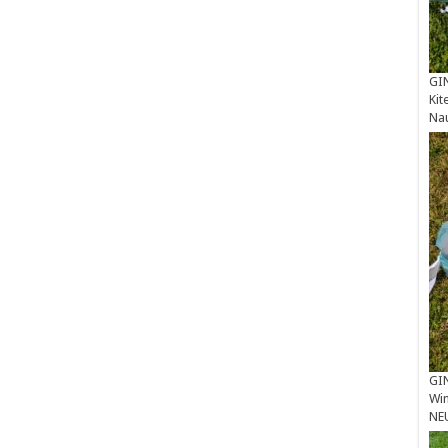
GIN
Kit
Na
GIN
Win
NE