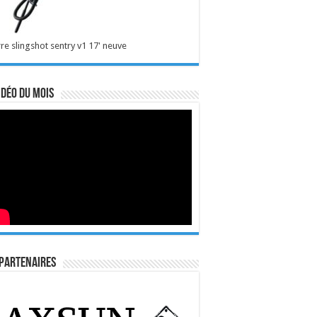
re slingshot sentry v1 17' neuve
idéo du mois
Partenaires