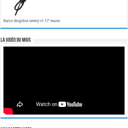
Barre slingshot sentry v1 17' neuve
La vidéo du mois