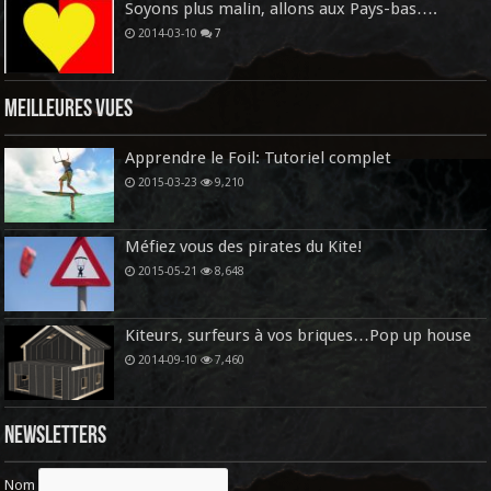
Soyons plus malin, allons aux Pays-bas….
2014-03-10
7
Meilleures vues
Apprendre le Foil: Tutoriel complet
2015-03-23
9,210
Méfiez vous des pirates du Kite!
2015-05-21
8,648
Kiteurs, surfeurs à vos briques…Pop up house
2014-09-10
7,460
Newsletters
Nom