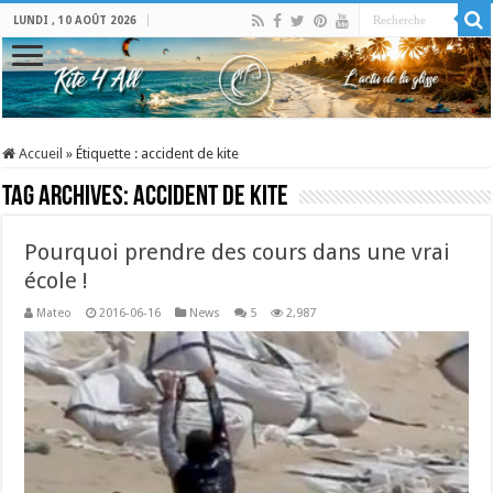
LUNDI , 10 AOÛT 2026
Accueil
»
Étiquette :
accident de kite
Tag Archives:
accident de kite
Pourquoi prendre des cours dans une vrai
école !
Mateo
2016-06-16
News
5
2,987