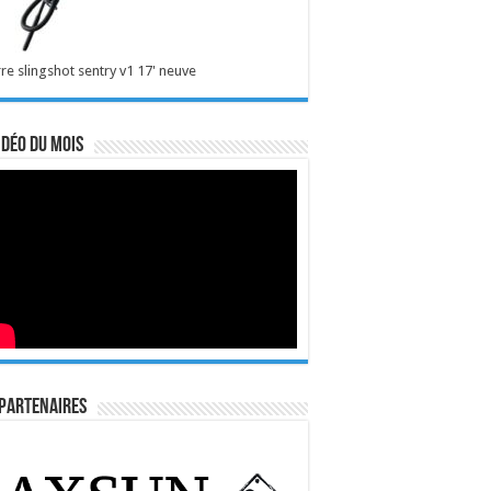
re slingshot sentry v1 17' neuve
idéo du mois
Partenaires