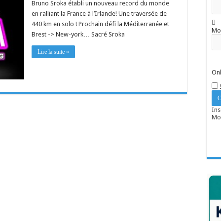
Bruno Sroka établi un nouveau record du monde
en ralliant la France à l’Irlande! Une traversée de
440 km en solo ! Prochain défi la Méditerranée et
Mo
Brest -> New-york… Sacré Sroka
Lire la suite »
Onl
Ins
Mot