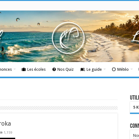
nnonces
Les écoles
Nos Quiz
Le guide
Météo
Util
5 
roka
Con
1,159
Nom