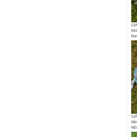
GIN
Kit
Na
GIN
Win
NE