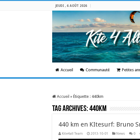
JEUDI , 6 AOÛT 2026
Accueil
Communauté
Petites a
Accueil
»
Étiquette :
440km
Tag Archives:
440km
440 km en KItesurf: Bruno S
Kite4all Team
2013-10-01
News
0