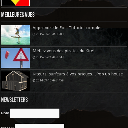
Meilleures vues
Apprendre le Foil: Tutoriel complet
2015-03-23
9,209
Méfiez vous des pirates du Kite!
2015-05-21
8,648
Kiteurs, surfeurs à vos briques…Pop up house
2014-09-10
7,459
Newsletters
Nom