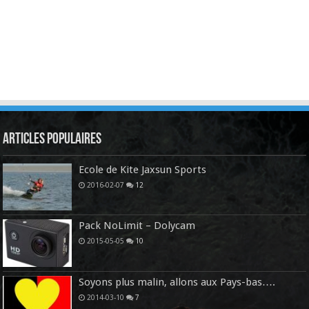
Articles Populaires
Ecole de Kite Jaxsun Sports
2016-02-07
12
Pack NoLimit – Dolycam
2015-05-05
10
Soyons plus malin, allons aux Pays-bas….
2014-03-10
7