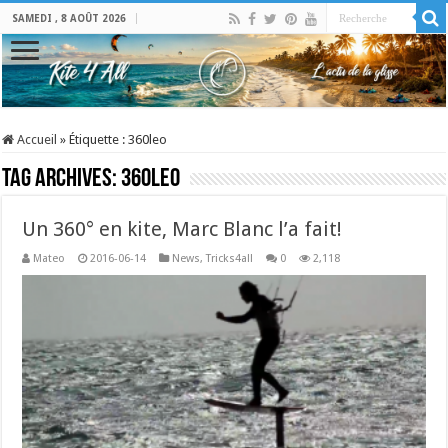
SAMEDI , 8 AOÛT 2026
Accueil
»
Étiquette :
360leo
Tag Archives:
360leo
Un 360° en kite, Marc Blanc l’a fait!
Mateo
2016-06-14
News
,
Tricks4all
0
2,118