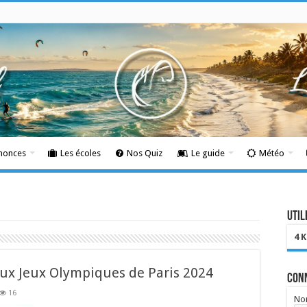
nnonces
Les écoles
Nos Quiz
Le guide
Météo
Util
4 
 aux Jeux Olympiques de Paris 2024
Con
16
Nom