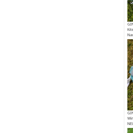
GIN
Kit
Na
GIN
Win
NE