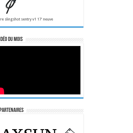
re slingshot sentry v1 17' neuve
idéo du mois
Partenaires