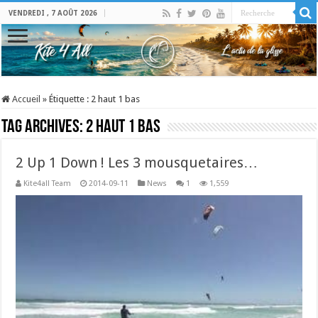
VENDREDI , 7 AOÛT 2026
Accueil
»
Étiquette :
2 haut 1 bas
Tag Archives:
2 haut 1 bas
2 Up 1 Down ! Les 3 mousquetaires…
Kite4all Team
2014-09-11
News
1
1,559