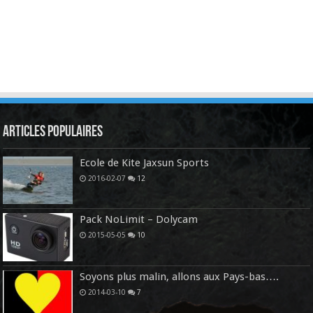
Articles Populaires
Ecole de Kite Jaxsun Sports
2016-02-07
12
Pack NoLimit – Dolycam
2015-05-05
10
Soyons plus malin, allons aux Pays-bas….
2014-03-10
7