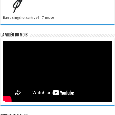
Barre slingshot sentry v1 17' neuve
La vidéo du mois