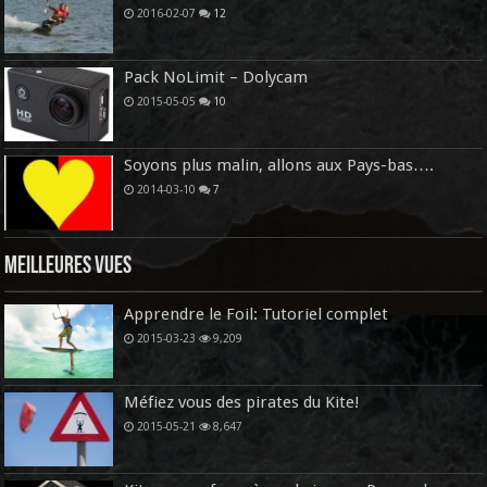
2016-02-07
12
Pack NoLimit – Dolycam
2015-05-05
10
Soyons plus malin, allons aux Pays-bas….
2014-03-10
7
Meilleures vues
Apprendre le Foil: Tutoriel complet
2015-03-23
9,209
Méfiez vous des pirates du Kite!
2015-05-21
8,647