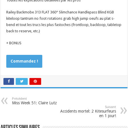
Toutes les explications détaillées par les pros
Railey Backmobe 313 FLAT 360° Slimchance Handlepass Blind KGB
kiteloop tantrum no foot rotations grab high jump oeufs au plat s-
bend et tout les trucs les plus fastoches (frontloop, backloop, tabletop
back to reserve, etc.)
+ BONUS
Commandez !
Précédent
Miss Week 51: Claire Lutz
Suivant
Accidents mortel: 2 Kitesurfeurs
en 1 jour!
Articles similaires