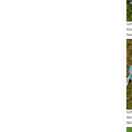
GIN
Kit
Na
GIN
Win
NE