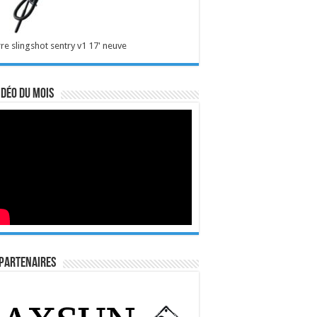
re slingshot sentry v1 17' neuve
idéo du mois
Partenaires