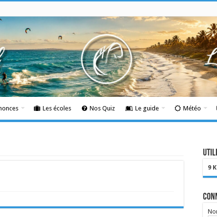
nnonces
Les écoles
Nos Quiz
Le guide
Météo
Util
9 
Con
Nom