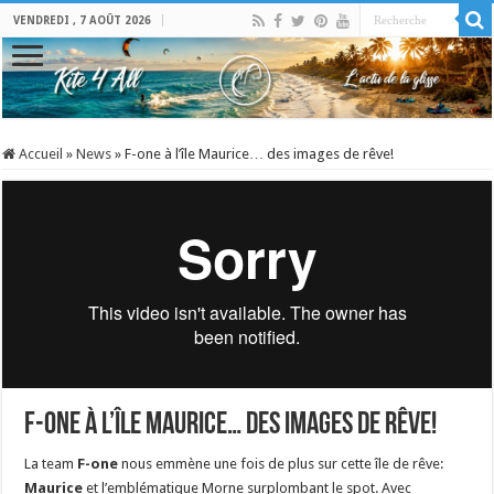
VENDREDI , 7 AOÛT 2026
Accueil
»
News
»
F-one à l’île Maurice… des images de rêve!
F-one à l’île Maurice… des images de rêve!
La team
F-one
nous emmène une fois de plus sur cette île de rêve:
Maurice
et l’emblématique Morne surplombant le spot. Avec