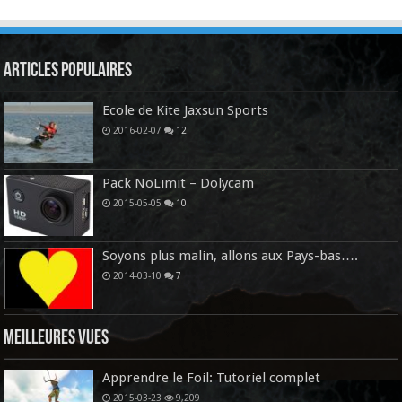
Articles Populaires
Ecole de Kite Jaxsun Sports
2016-02-07
12
Pack NoLimit – Dolycam
2015-05-05
10
Soyons plus malin, allons aux Pays-bas….
2014-03-10
7
Meilleures vues
Apprendre le Foil: Tutoriel complet
2015-03-23
9,209