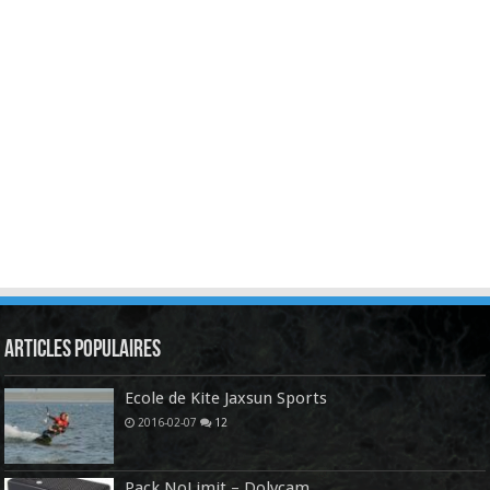
Articles Populaires
Ecole de Kite Jaxsun Sports
2016-02-07
12
Pack NoLimit – Dolycam