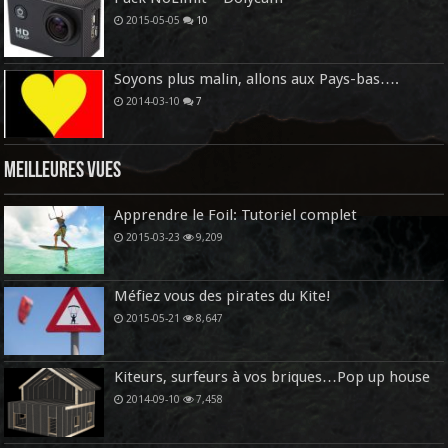
2015-05-05
10
Soyons plus malin, allons aux Pays-bas….
2014-03-10
7
Meilleures vues
Apprendre le Foil: Tutoriel complet
2015-03-23
9,209
Méfiez vous des pirates du Kite!
2015-05-21
8,647
Kiteurs, surfeurs à vos briques…Pop up house
2014-09-10
7,458